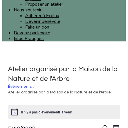
Proposer un atelier
Nous soutenir
Adhérer à Ecolau
Devenir bénévole
Faire un don
Devenir partenaire
Infos Pratiques
Atelier organisé par la Maison de la
Nature et de l'Arbre
Évènements
Atelier organisé par la Maison de la Nature et de l'Arbre
Évènements
Il n’y a pas d’évènements à venir.
Notice
for
Recherche