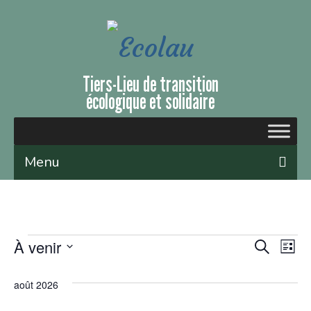
Tiers-Lieu de transition
écologique et solidaire
Menu
Qui sommes-nous ?
Le lieu
À venir
Rech
Recherche
Na
Liste
Évènements et ateliers
Sélectionnez
et
de
une
août 2026
Nous soutenir
date.
navig
vu