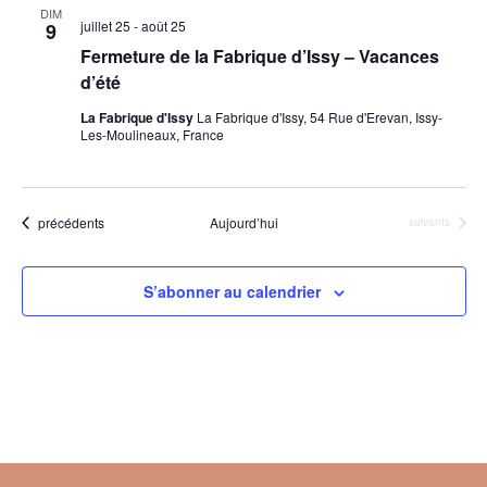
Devenir partenaire
DIM
juillet 25
-
août 25
de
9
Év
Infos Pratiques
Fermeture de la Fabrique d’Issy – Vacances
vues
d’été
Évèn
La Fabrique d'Issy
La Fabrique d'Issy, 54 Rue d'Erevan, Issy-
Les-Moulineaux, France
Évènements
précédents
Aujourd’hui
Évènements
suivants
S’abonner au calendrier