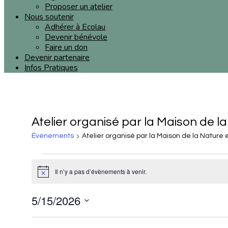
Proposer un atelier
Nous soutenir
Adhérer à Ecolau
Devenir bénévole
Faire un don
Devenir partenaire
Infos Pratiques
Atelier organisé par la Maison de la
Évènements
Atelier organisé par la Maison de la Nature e
Il n’y a pas d’évènements à venir.
Notice
5/15/2026
Sélectionnez
une