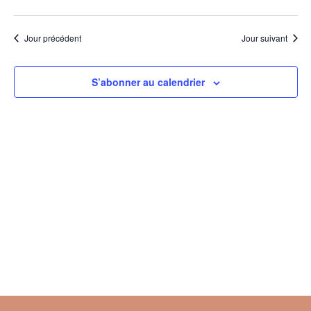
Devenir partenaire
Sélectionnez
et
de
une
Infos Pratiques
Jour précédent
Jour suivant
date.
navig
vu
de
Év
S’abonner au calendrier
vues
Évèn