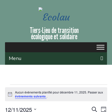
Tiers-Lieu de transition
écologique et solidaire
Menu
Qui sommes-nous ?
Le lieu
Évènements et ateliers
Aucun évènements planifié pour décembre 11, 2025. Passer aux
Notice
évènements suivants
.
Nous soutenir
12/11/2025
Rech
Recherche
Na
Jour