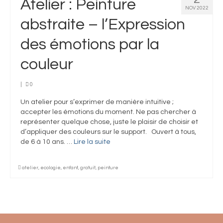
Atelier : Peinture
Devenir partenaire
NOV 2022
abstraite – l’Expression
Infos Pratiques
des émotions par la
couleur
|
0
Un atelier pour s’exprimer de manière intuitive ;
accepter les émotions du moment. Ne pas chercher à
représenter quelque chose, juste le plaisir de choisir et
d’appliquer des couleurs sur le support. Ouvert à tous,
de 6 à 10 ans. …
Lire la suite­­
atelier
,
ecologie
,
enfant
,
gratuit
,
peinture