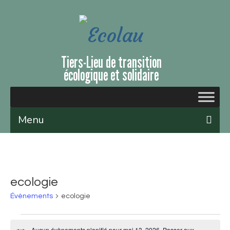
Tiers-Lieu de transition
écologique et solidaire
Menu
Qui sommes-nous ?
Le lieu
ecologie
Évènements et ateliers
Évènements
ecologie
Nous soutenir
Aucun évènements planifié pour mai 13, 2026. Passer aux