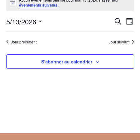
Devenir partenaire
Notice
évènements suivants
.
Infos Pratiques
5/13/2026
Rech
Recherche
Na
Jour
Sélectionnez
et
de
une
Jour précédent
Jour suivant
date.
navig
vu
de
Év
S’abonner au calendrier
vues
Évèn