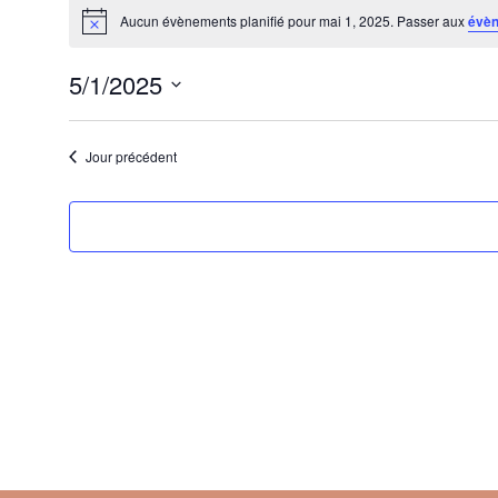
Aucun évènements planifié pour mai 1, 2025. Passer aux
évèn
Notice
5/1/2025
Sélectionnez
une
Jour précédent
date.