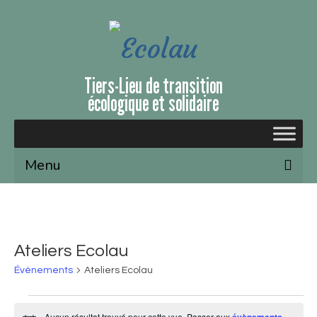
Tiers-Lieu de transition
écologique et solidaire
Menu
Qui sommes-nous ?
Le lieu
Ateliers Ecolau
Évènements et ateliers
Évènements
Ateliers Ecolau
Nous soutenir
Aucun résultat trouvé pour cette vue. Passer aux
évènements