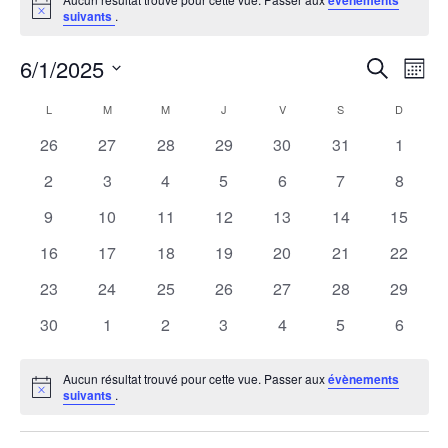
Devenir partenaire
Notice
suivants
.
Infos Pratiques
6/1/2025
Rech
Recherche
Na
Mois
Sélectionnez
et
de
L
M
M
J
V
S
D
Calendrier
une
date.
0
0
0
0
0
0
0
26
27
28
29
30
31
1
navig
vu
de
évènements
évènements
évènements
évènements
évènements
évènements
évènem
0
0
0
0
0
0
0
2
3
4
5
6
7
8
de
Év
Évènements
évènements
évènements
évènements
évènements
évènements
évènements
évènem
0
0
0
0
0
0
0
9
10
11
12
13
14
15
vues
évènements
évènements
évènements
évènements
évènements
évènements
évènem
0
0
0
0
0
0
0
16
17
18
19
20
21
22
Évèn
évènements
évènements
évènements
évènements
évènements
évènements
évènem
0
0
0
0
0
0
0
23
24
25
26
27
28
29
évènements
évènements
évènements
évènements
évènements
évènements
évènem
0
0
0
0
0
0
0
30
1
2
3
4
5
6
évènements
évènements
évènements
évènements
évènements
évènements
évènem
Aucun résultat trouvé pour cette vue. Passer aux
évènements
Notice
suivants
.