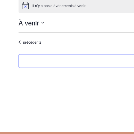
Il n’y a pas d’évènements à venir.
Notice
À venir
Sélectionnez
une
Évènements
précédents
date.