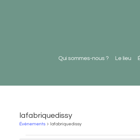
Qui sommes-nous ?
Le lieu
lafabriquedissy
Évènements
lafabriquedissy