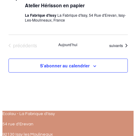
Atelier Hérisson en papier
vues
La Fabrique d'Issy
La Fabrique d'Issy, 54 Rue d'Erevan, Issy-
Les-Moulineaux, France
Évène
Évènements
précédents
Aujourd’hui
Évènements
suivants
S’abonner au calendrier
Ecolau - La Fabrique d'Issy
54 rue d'Erevan
92130 Issy les Moulineaux