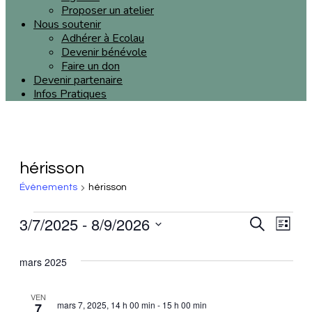
Proposer un atelier
Nous soutenir
Adhérer à Ecolau
Devenir bénévole
Faire un don
Devenir partenaire
Infos Pratiques
hérisson
Évènements
hérisson
3/7/2025
 - 
8/9/2026
Reche
Recherche
Nav
Liste
Sélectionnez
et
de
une
mars 2025
date.
naviga
vu
VEN
mars 7, 2025, 14 h 00 min
-
15 h 00 min
de
7
Év