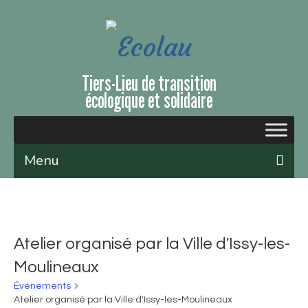
Tiers-Lieu de transition
écologique et solidaire
Menu
Qui sommes-nous ?
Le lieu
Atelier organisé par la Ville d'Issy-les-
Évènements et ateliers
Moulineaux
Nous soutenir
Évènements
Atelier organisé par la Ville d'Issy-les-Moulineaux