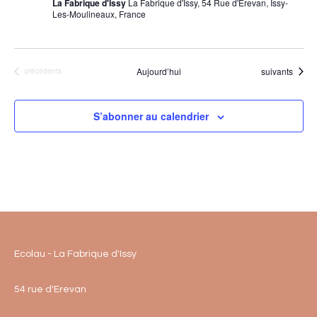
La Fabrique d'Issy
La Fabrique d'Issy, 54 Rue d'Erevan, Issy-
Les-Moulineaux, France
Évènements
Aujourd’hui
suivants
Évènements
précédents
S’abonner au calendrier
Ecolau - La Fabrique d'Issy
54 rue d'Erevan