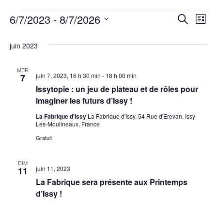
Devenir partenaire
6/7/2023
 - 
8/7/2026
Évènements
Rech
Recherche
Na
Infos Pratiques
Liste
Sélectionnez
et
de
une
juin 2023
date.
navig
vu
MER
juin 7, 2023, 16 h 30 min
-
18 h 00 min
de
7
Év
Issytopie : un jeu de plateau et de rôles pour
vues
imaginer les futurs d’Issy !
Évèn
La Fabrique d'Issy
La Fabrique d'Issy, 54 Rue d'Erevan, Issy-
Les-Moulineaux, France
Gratuit
DIM
juin 11, 2023
11
La Fabrique sera présente aux Printemps
d’Issy !