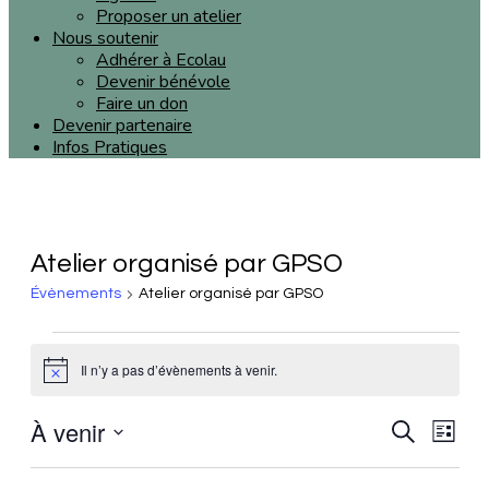
Proposer un atelier
Nous soutenir
Adhérer à Ecolau
Devenir bénévole
Faire un don
Devenir partenaire
Infos Pratiques
Atelier organisé par GPSO
Évènements
Atelier organisé par GPSO
Il n’y a pas d’évènements à venir.
Notice
À venir
Reche
Recherche
Nav
Liste
Sélectionnez
et
de
une