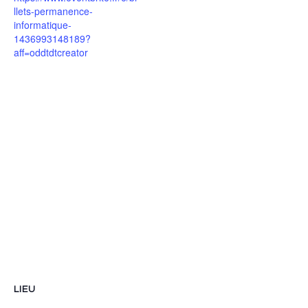
llets-permanence-
informatique-
1436993148189?
aff=oddtdtcreator
LIEU