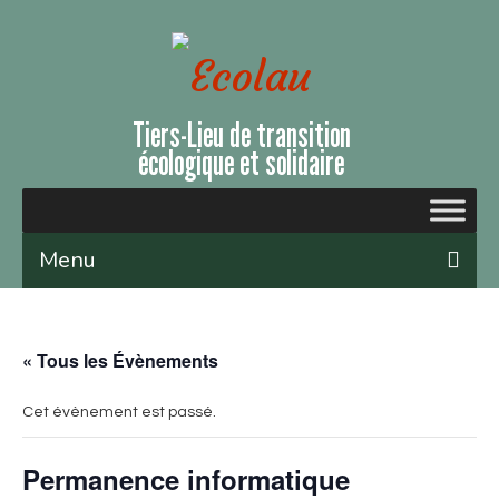
Tiers-Lieu de transition
écologique et solidaire
Menu
Qui sommes-nous ?
« Tous les Évènements
Le lieu
Évènements et ateliers
Cet évènement est passé.
Nous soutenir
Permanence informatique