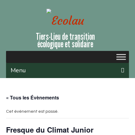
Tiers-Lieu de transition
écologique et solidaire
Menu
Qui sommes-nous ?
« Tous les Évènements
Le lieu
Évènements et ateliers
Cet évènement est passé.
Nous soutenir
Fresque du Climat Junior