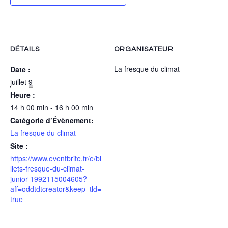
DÉTAILS
ORGANISATEUR
La fresque du climat
Date :
juillet 9
Heure :
14 h 00 min - 16 h 00 min
Catégorie d’Évènement:
La fresque du climat
Site :
https://www.eventbrite.fr/e/bi
llets-fresque-du-climat-
junior-1992115004605?
aff=oddtdtcreator&keep_tld=
true