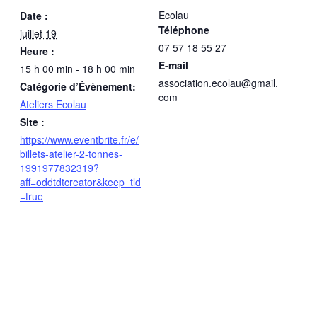
Ecolau
Date :
Téléphone
juillet 19
07 57 18 55 27
Heure :
E-mail
15 h 00 min - 18 h 00 min
association.ecolau@gmail.
Catégorie d’Évènement:
com
Ateliers Ecolau
Site :
https://www.eventbrite.fr/e/
billets-atelier-2-tonnes-
1991977832319?
aff=oddtdtcreator&keep_tld
=true