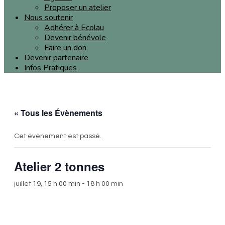
Proposer un atelier
Nous soutenir
Adhérer à Ecolau
Devenir bénévole
Faire un don
Devenir partenaire
Infos Pratiques
« Tous les Évènements
Cet évènement est passé.
Atelier 2 tonnes
juillet 19, 15 h 00 min
-
18 h 00 min