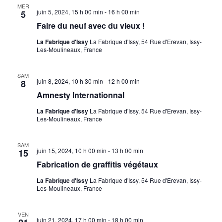
Devenir partenaire
MER
juin 5, 2024, 15 h 00 min
-
16 h 00 min
de
5
Év
Infos Pratiques
Faire du neuf avec du vieux !
vues
La Fabrique d'Issy
La Fabrique d'Issy, 54 Rue d'Erevan, Issy-
Les-Moulineaux, France
Évèn
SAM
juin 8, 2024, 10 h 30 min
-
12 h 00 min
8
Amnesty Internationnal
La Fabrique d'Issy
La Fabrique d'Issy, 54 Rue d'Erevan, Issy-
Les-Moulineaux, France
SAM
juin 15, 2024, 10 h 00 min
-
13 h 00 min
15
Fabrication de graffitis végétaux
La Fabrique d'Issy
La Fabrique d'Issy, 54 Rue d'Erevan, Issy-
Les-Moulineaux, France
VEN
juin 21, 2024, 17 h 00 min
-
18 h 00 min