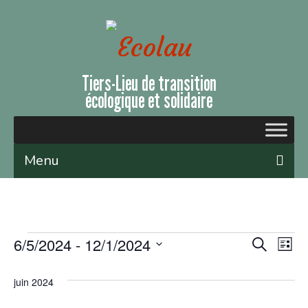
Tiers-Lieu de transition
écologique et solidaire
Menu
Qui sommes-nous ?
Le lieu
6/5/2024
 - 
12/1/2024
Rech
Recherche
Na
Liste
Évènements et ateliers
Sélectionnez
et
de
une
juin 2024
Nous soutenir
date.
navig
vu